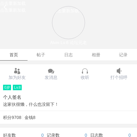
点击重新加载
点击重新加载
点击重新加载
Alvin
Lv.8 论坛元老
首页
帖子
日志
相册
记录
加为好友
发消息
收听
打个招呼
0岁
Lv.8
个人签名
这家伙很懒，什么也没留下！
积分
9708
金钱
8
好友数
0
记录数
0
日志数
0