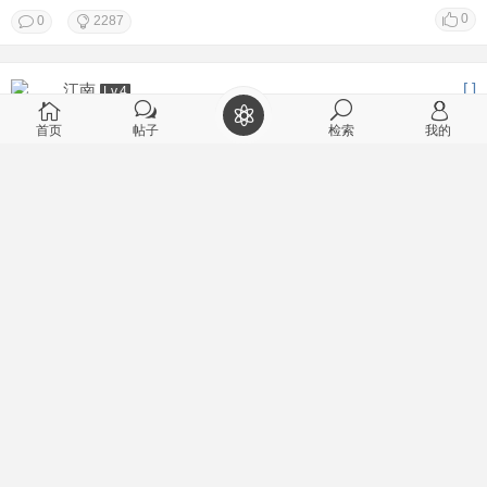
0
0
2287
[ ]
江南
Lv.4
2024-12-4 15:46
首页
帖子
检索
我的
通约3群被封了，以后将讨论移到这里
通约3群被封了，在群里讨论不是办法，其实微信群讨论的效果很不
好。大家不要图方便，我们的重点是效果，没有效果的讨论，讨论的
再多，再热烈都没用，我们的目的是为实现我们的目标而工作，不是
聊天。以后移到网站上 ...
0
1
461
[ 合作之路 ]
席卷全球
Lv.2
2024-12-4 15:23
构建消费劳动货币资产城乡一体化的农村集体庭院生态经
济共同体
构建消费劳动货币资产城乡一体化的农村集体庭院生态经济共同体。
简称： （农生体） （一）让城乡居民每天的消费、劳动、货币、资产