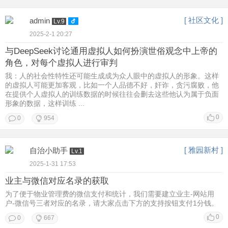
[ 社区文化 ]
admin
Lv.9
2025-2-1 20:27
与DeepSeek讨论通用虚拟人如何扮演世俗观念中上帝的
角色，对每个虚拟人进行审判
我：人的社会性特性还可能生成成为众人眼中的虚拟人的形象。这样
的虚拟人可能更加客观，比如一个人品德不好，奸诈，贪污腐败，他
在提供个人虚拟人的训练数据的时候往往会删去这些他认为属于负面
形象的数据，这样训练 ...
0
0
954
[ 雅园新村 ]
自治小助手
Lv.1
2025-1-31 17:53
业主与微信对应名录的获取
为了便于物业管理费的微信支付和统计，我们需要建立业主-网站用
户-微信号三者对应的名录，请大家点击下方的支持按钮支付1分钱。
0
0
667