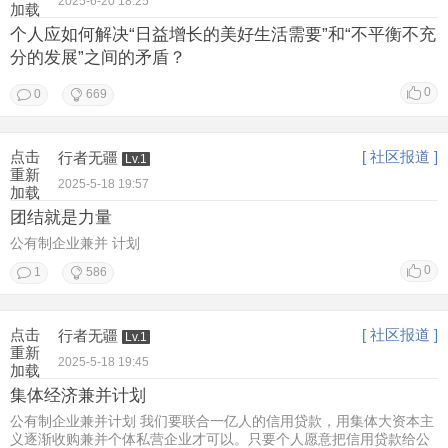
2025-6-20 18:25
加载
个人应如何解决“日益增长的美好生活需要”和“不平衡不充
分的发展”之间的矛盾？
0
0
669
点击
[ 社区报道 ]
行者无疆
Lv.1
重新
2025-5-18 19:57
加载
团结就是力量
公有制企业兼并 计划
0
1
586
点击
[ 社区报道 ]
行者无疆
Lv.1
重新
2025-5-18 19:45
加载
集体经济兼并计划
公有制企业兼并计划 我们要联合一亿人的信用贷款，用集体大资本主
义逐渐收购兼并个体私营企业才可以。只要个人愿意把信用贷款给公