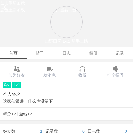
点击重新加载
点击重新加载
点击重新加载
山野田园
Lv.1 新手上路
首页
帖子
日志
相册
记录
加为好友
发消息
收听
打个招呼
0岁
Lv.1
个人签名
这家伙很懒，什么也没留下！
积分
12
金钱
12
好友数
1
记录数
0
日志数
0