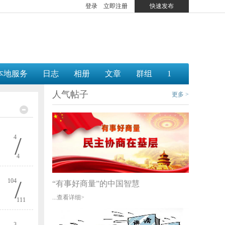
登录
立即注册
快速发布
本地服务
日志
相册
文章
群组
1
人气帖子
更多 >
：
/
4
4
/
104
“有事好商量”的中国智慧
...
查看详细>
111
3