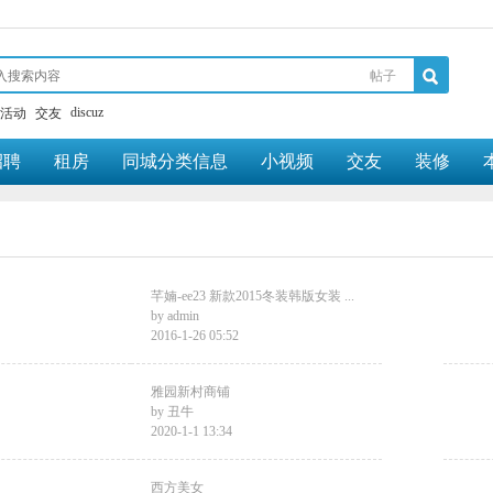
帖子
搜
discuz
活动
交友
招聘
租房
同城分类信息
小视频
交友
装修
索
芊婻-ee23 新款2015冬装韩版女装 ...
by
admin
2016-1-26 05:52
雅园新村商铺
by
丑牛
2020-1-1 13:34
西方美女