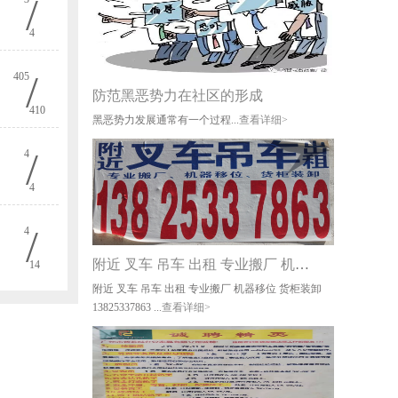
/
4
/
405
防范黑恶势力在社区的形成
410
黑恶势力发展通常有一个过程...
查看详细>
/
4
4
/
4
附近 叉车 吊车 出租 专业搬厂 机器移位
14
附近 叉车 吊车 出租 专业搬厂 机器移位 货柜装卸
13825337863 ...
查看详细>