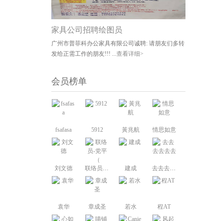
家具公司招聘绘图员
广州市普菲科办公家具有限公司诚聘: 请朋友们多转
发给正需工作的朋友!!! ...
查看详细>
会员榜单
fsafasa
5912
黃兆航
情思如意
刘文德
联络员-党平（
建成
去去去去去去
袁华
章成圣
若水
程AT