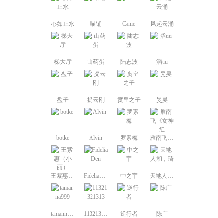
心如止水
喵铺
Canie
风起云涌
梯大厅
山药蛋
陆志波
滔uu
盘子
提云刚
贲皇之子
旻昊
botke
Alvin
罗素梅
雁南飞《女神红
王紫惠（小丽）
FideliaDen
中之宇
天地人和，琦
tamanna999
11321321313
逆行者
陈广