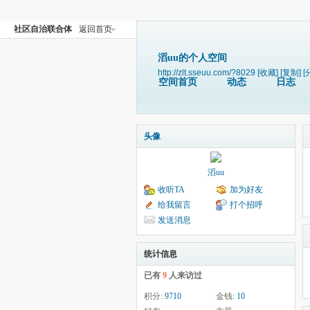
社区自治联合体
返回首页
滔uu的个人空间
http://zlt.sseuu.com/?8029
[收藏]
[复制]
[
空间首页
动态
日志
头像
滔uu
收听TA
加为好友
给我留言
打个招呼
发送消息
统计信息
已有
9
人来访过
积分:
9710
金钱:
10