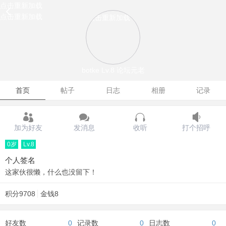
点击重新加载
点击重新加载
点击重新加载
botke
Lv.8 论坛元老
首页
帖子
日志
相册
记录
加为好友
发消息
收听
打个招呼
0岁
Lv.8
个人签名
这家伙很懒，什么也没留下！
积分
9708
金钱
8
好友数
0
记录数
0
日志数
0