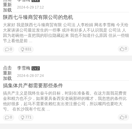
重新
2024-6-29 17:12
加载
陕西七斗臻商贸有限公司的危机
大家好 我是陕西七斗臻商贸有限 公司法 人李粉娟 网名李雪梅 今天给
大家谈谈公司最近发生的一些事 或许有好多人不认识我是 公司法 人
因为老碗他一直把我的职位隐藏起来 我也不知道什么原因 但从一些细
节上看他是前 ...
0
0
831
点击
李雪梅
Lv.2
重新
2024-6-28 07:24
加载
搞集体共产都需要那些条件
搞共产主义是我终生奋斗的目标，时刻在准备着。在这方面我花费资
金和精力也不少，如果要具备西安老碗那样的嘴才，我忽悠的条件比
他好很多，起马不需要依赖红友出资注册公司，所以嘴丙也要吃大
亏。 在长沙我有个红友 ...
0
0
771