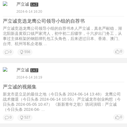
严立诚
Lv.2
2024-6-14 16:20
严立诚竞选龙鹰公司领导小组的自荐书
严立诚竞选龙鹰公司领导小组的自荐书本人严立诚，真名严献稳，湖
北阳新县黄双口镇严家湾人，初中初二后辍学，十六岁出门务工，从
事过主体框架的钢筋绑扎包工头角色，后来进过日本、香港、澳门、
台湾、杭州等私企老板 ...
0
0
556
严立诚
Lv.2
2024-6-14 16:19
严立诚的视频集
新龙市是立足的最佳之地（今日头条 2024-06-14 13:48） 龙鹰公司
战术撤退（今日头条 2024-06-14 10:55） 严立诚龙市创业构想（今
日头条 2024-05-05 10:47） 《新新青年之歌》填词演唱：严立诚
（今日头条 2024-04- ...
0
0
527