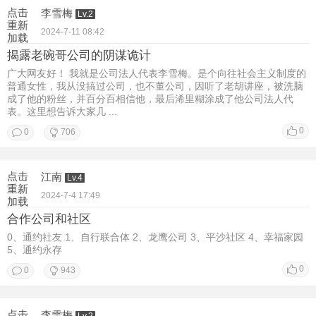
点击
李雪梅
Lv.2
重新
2024-7-11 08:42
加载
揭露老碗哥公司的阴谋诡计
广大网友好！ 我就是公司法人代表李雪梅。是个向往社会主义制度的
普通女性，我从没搞过公司，也不董公司，因听了老胡讲座，被洗脑
成了他的粉丝，并百分百相信他，最后浠里糊涂成了他公司法人代
表。这里想告诉大家几 ...
0
0
706
点击
江南
Lv.4
重新
2024-7-4 17:49
加载
合作公司和社区
0、通约社友 1、自行联合体 2、龙鹰公司 3、平沙社区 4、幸福家园
5、通约永存
0
0
943
点击
李雪梅
Lv.2