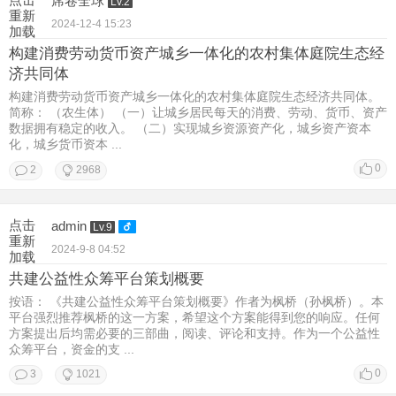
席卷全球
Lv.2
重新
2024-12-4 15:23
加载
构建消费劳动货币资产城乡一体化的农村集体庭院生态经
济共同体
构建消费劳动货币资产城乡一体化的农村集体庭院生态经济共同体。
简称： （农生体） （一）让城乡居民每天的消费、劳动、货币、资产
数据拥有稳定的收入。 （二）实现城乡资源资产化，城乡资产资本
化，城乡货币资本 ...
0
2
2968
点击
admin
Lv.9
重新
2024-9-8 04:52
加载
共建公益性众筹平台策划概要
按语： 《共建公益性众筹平台策划概要》作者为枫桥（孙枫桥）。本
平台强烈推荐枫桥的这一方案，希望这个方案能得到您的响应。任何
方案提出后均需必要的三部曲，阅读、评论和支持。作为一个公益性
众筹平台，资金的支 ...
0
3
1021