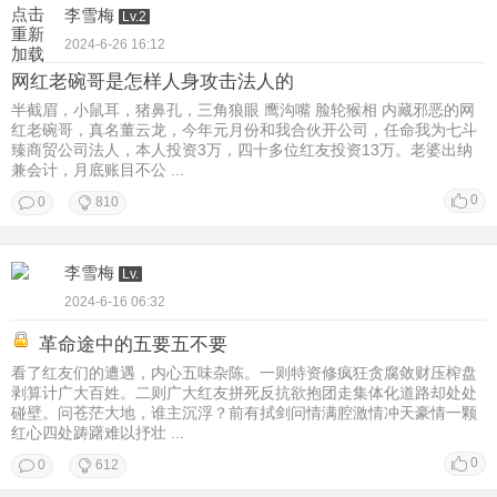
点击
李雪梅
Lv.2
重新
2024-6-26 16:12
加载
网红老碗哥是怎样人身攻击法人的
半截眉，小鼠耳，猪鼻孔，三角狼眼 鹰沟嘴 脸轮猴相 内藏邪恶的网
红老碗哥，真名董云龙，今年元月份和我合伙开公司，任命我为七斗
臻商贸公司法人，本人投资3万，四十多位红友投资13万。老婆出纳
兼会计，月底账目不公 ...
0
0
810
李雪梅
Lv.
2024-6-16 06:32
革命途中的五要五不要
看了红友们的遭遇，内心五味杂陈。一则特资修疯狂贪腐敛财压榨盘
剥算计广大百姓。二则广大红友拼死反抗欲抱团走集体化道路却处处
碰壁。问苍茫大地，谁主沉浮？前有拭剑问情满腔激情冲天豪情一颗
红心四处踌躇难以抒壮 ...
0
0
612