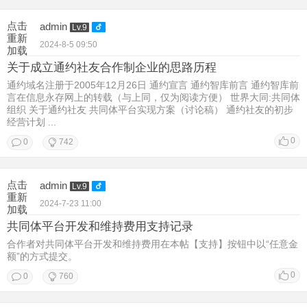
点击
admin
Lv.9
重新
2024-8-5 09:50
加载
关于成立通约社友合作制企业的思路历程
通约域名注册于2005年12月26日 通约宣言 通约智库前言 通约智库前
言在信息永存网上的转载（与上同，仅为阅读方便） 世界大同:共同体
组织 关于通约社友 共同体平台实现方案（讨论稿） 通约社友的初步
经营计划 ...
0
0
742
点击
admin
Lv.9
重新
2024-7-23 11:00
加载
共同体平台开发和维持费用支持记录
合作者对共同体平台开发和维持费用在本帖【支持】按钮中以“任意金
额”的方式提交。
0
0
760