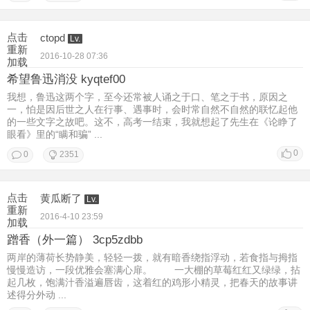
点击
ctopd
Lv.
重新
2016-10-28 07:36
加载
希望鲁迅消没 kyqtef00
我想，鲁迅这两个字，至今还常被人诵之于口、笔之于书，原因之
一，怕是因后世之人在行事、遇事时，会时常自然不自然的联忆起他
的一些文字之故吧。这不，高考一结束，我就想起了先生在《论睁了
眼看》里的“瞒和骗” ...
0
0
2351
点击
黄瓜断了
Lv.
重新
2016-4-10 23:59
加载
蹭香（外一篇） 3cp5zdbb
两岸的薄荷长势静美，轻轻一拨，就有暗香绕指浮动，若食指与拇指
慢慢造访，一段优雅会塞满心扉。 一大棚的草莓红红又绿绿，拈
起几枚，饱满汁香溢遍唇齿，这着红的鸡形小精灵，把春天的故事讲
述得分外动 ...