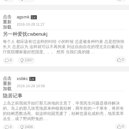
点击
agsmk
Lv.
重新
2016-10-28 11:27
加载
另一种爱抚cwbenukj
每个人 都应该有过这样的纠结 小的时候 总是被各种约束 总是想快快
长大 总是以为 这样就可以不再拘束 到达自由自在的理北京白癜风治
疗医院哪家最好想国度。。。 然而 当我们真的随 ...
0
0
2307
点击
xsbkc
Lv.
重新
2016-10-28 10:58
加载
隐居记事
上岛之前我就开始打那几块地的主意了，毕竟民生问题是亟待解决
的。岛上的那几块荒地原来种植着桔树，两年前的一个寒冬，将所有
的桔树悉数冻死。就这样桔园荒废了，桔树也退化成枳壳，地里蒿草
丛生，成了野鸡野兔的 ...
0
0
2406