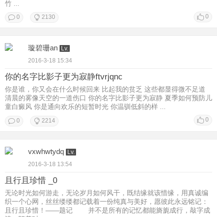
竹 ...
0
0
2130
璇碧珊an
Lv.
2016-3-18 15:34
你的名字比影子更为寂静ftvrjqnc
你是谁，你又会在什么时候回来 比起我的贫乏 这些都显得微不足道
清晨的雾像天空的一道伤口 你的名字比影子更为寂静 夏季如何预防儿
童白癜风 你是通向欢乐的短暂时光 你温驯低斜的样 ...
0
0
2214
vxwhwtydq
Lv.
2016-3-18 13:54
且行且珍惜 _0
无论时光如何游走，无论岁月如何风干，既结缘就该惜缘，用真诚编
织一个心网，丝丝缕缕都记载着一份纯真与美好，愿彼此永远铭记：
且行且珍惜！——题记 并不是所有的记忆都能旖旎成行，敲字成