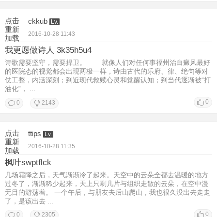
点击
ckkub
Lv.
重新
2016-10-28 11:43
加载
我更愿做诗人 3k35h5u4
诗歌需要坚守，需要捍卫。 就像人们对任何事福州治白癜风最好
的医院态的视觉都会出现两极一样，诗由古代的乐府、律、绝句等对
仗工整，内涵深刻；到近现代救赎心灵和觉醒认知；到当代逐渐被“打
油化”， ...
0
0
2143
点击
ttips
Lv.
重新
2016-10-28 11:35
加载
枫叶swptflck
几场霜降之后，天气渐渐冷了起来。天空中的云朵全都去温暖的地方
过冬了，渐渐稀少起来，天上只剩几片与组织走散的云朵，在空中漫
无目的游荡着。 一个午后，与朋友去后山爬山，我也很久没出去走走
了，是该出去 ...
0
0
2305