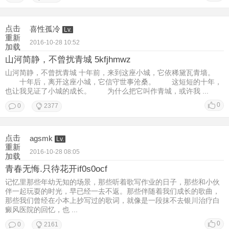
点击
喜性孤冷
Lv.
重新
2016-10-28 10:52
加载
山河简静，不曾扰青城 5kfjhmwz
山河简静，不曾扰青城 十年前，来到这座小城，它依稀黛瓦青墙。
十年后，离开这座小城，它信守世事沧桑。 这短短的十年，
也让我见证了小城的成长。 为什么把它叫作青城，或许我 ...
0
0
2377
点击
agsmk
Lv.
重新
2016-10-28 08:05
加载
青春无悔.只待花开if0s0ocf
记忆里那些年幼无知的场景，那些听着歌写作业的日子，那些和小伙
伴一起玩耍的时光，早已经一去不返。那些伴随着我们成长的歌曲，
那些我们曾经在小本上抄写过的歌词，就像是一段抹不去银川治疗白
癜风医院的回忆，也 ...
0
0
2161