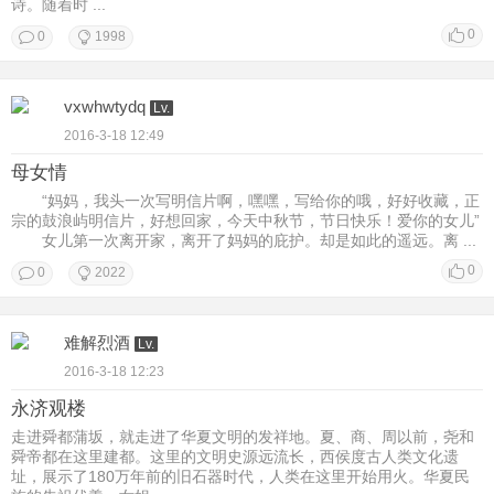
诗。随着时 ...
0
0
1998
vxwhwtydq
Lv.
2016-3-18 12:49
母女情
“妈妈，我头一次写明信片啊，嘿嘿，写给你的哦，好好收藏，正
宗的鼓浪屿明信片，好想回家，今天中秋节，节日快乐！爱你的女儿”
女儿第一次离开家，离开了妈妈的庇护。却是如此的遥远。离 ...
0
0
2022
难解烈酒
Lv.
2016-3-18 12:23
永济观楼
走进舜都蒲坂，就走进了华夏文明的发祥地。夏、商、周以前，尧和
舜帝都在这里建都。这里的文明史源远流长，西侯度古人类文化遗
址，展示了180万年前的旧石器时代，人类在这里开始用火。华夏民