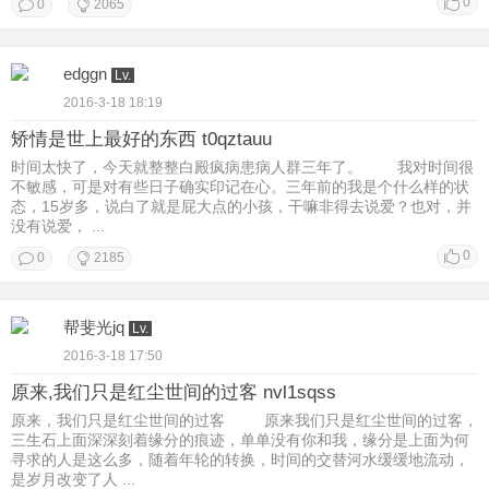
0
0
2065
edggn
Lv.
2016-3-18 18:19
矫情是世上最好的东西 t0qztauu
时间太快了，今天就整整白殿疯病患病人群三年了。 我对时间很
不敏感，可是对有些日子确实印记在心。三年前的我是个什么样的状
态，15岁多，说白了就是屁大点的小孩，干嘛非得去说爱？也对，并
没有说爱， ...
0
0
2185
帮斐光jq
Lv.
2016-3-18 17:50
原来,我们只是红尘世间的过客 nvl1sqss
原来，我们只是红尘世间的过客 原来我们只是红尘世间的过客，
三生石上面深深刻着缘分的痕迹，单单没有你和我，缘分是上面为何
寻求的人是这么多，随着年轮的转换，时间的交替河水缓缓地流动，
是岁月改变了人 ...