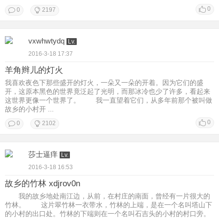
0
0
2197
vxwhwtydq
Lv.
2016-3-18 17:37
羊角辫儿的灯火
我喜欢夜色下那些盛开的灯火，一朵又一朵的开着。因为它们的盛
开，这原本黑色的世界竟泛起了光明，而那冰冷也少了许多，看起来
这世界更像一个世界了。 我一直望着它们，从多年前那个被叫做
故乡的小村开 ...
0
0
2102
莎士逼痒
Lv.
2016-3-18 16:53
故乡的竹林 xdjrov0n
我的故乡地处南江边，从前，在村庄的南面，曾经有一片很大的
竹林。 这片翠竹林一衣带水，竹林的上端，是在一个名叫塔山下
的小村的出口处。竹林的下端则在一个名叫石吉头的小村的村口旁。