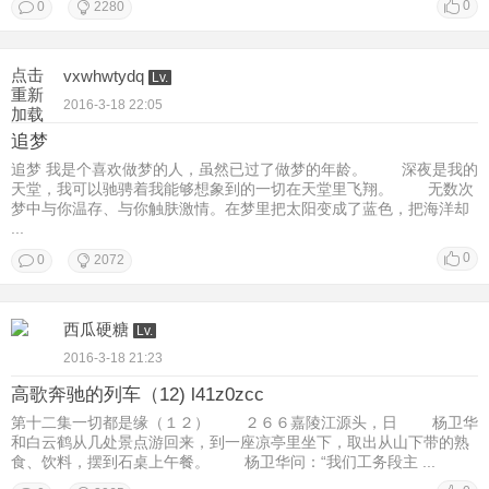
0
0
2280
点击
vxwhwtydq
Lv.
重新
2016-3-18 22:05
加载
追梦
追梦 我是个喜欢做梦的人，虽然已过了做梦的年龄。 深夜是我的
天堂，我可以驰骋着我能够想象到的一切在天堂里飞翔。 无数次
梦中与你温存、与你触肤激情。在梦里把太阳变成了蓝色，把海洋却
...
0
0
2072
西瓜硬糖
Lv.
2016-3-18 21:23
高歌奔驰的列车（12) l41z0zcc
第十二集一切都是缘（１２） ２６６嘉陵江源头，日 杨卫华
和白云鹤从几处景点游回来，到一座凉亭里坐下，取出从山下带的熟
食、饮料，摆到石桌上午餐。 杨卫华问：“我们工务段主 ...