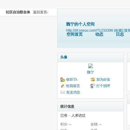
社区自治联合体
返回首页
魏宁的个人空间
http://zlt.sseuu.com/?1233396
[收藏]
[复
空间首页
动态
日志
头像
魏宁
收听TA
加为好友
给我留言
打个招呼
发送消息
统计信息
已有
--
人来访过
积分:
--
金钱:
--