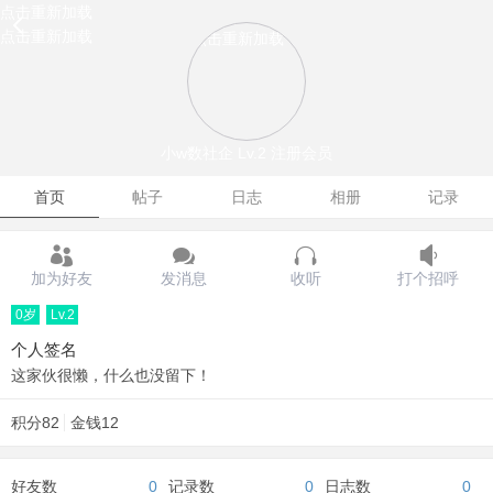
点击重新加载
点击重新加载
点击重新加载
小w数社企
Lv.2 注册会员
首页
帖子
日志
相册
记录
加为好友
发消息
收听
打个招呼
0岁
Lv.2
个人签名
这家伙很懒，什么也没留下！
积分
82
金钱
12
好友数
0
记录数
0
日志数
0